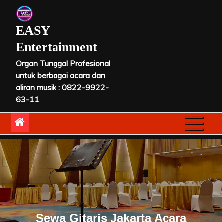
Skip
to
EASY
content
Entertainment
Organ Tunggal Profesional
untuk berbagai acara dan
aliran musik : 0822-9922-
63-11
Sewa Gitaris Jakarta Acara