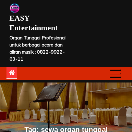
Skip
to
EASY
content
Entertainment
Organ Tunggal Profesional
untuk berbagai acara dan
aliran musik : 0822-9922-
63-11
Tag:
sewa organ tunggal