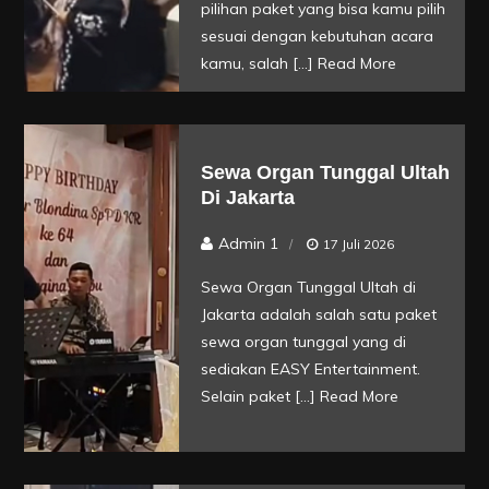
Murah
pilihan paket yang bisa kamu pilih
Tanpa
sesuai dengan kebutuhan acara
kamu, salah […]
Read More
Penyanyi
Seru
Jakarta
Sewa Organ Tunggal Ultah
Di Jakarta
Admin 1
17 Juli 2026
Sewa Organ Tunggal Ultah di
Jakarta adalah salah satu paket
sewa organ tunggal yang di
sediakan EASY Entertainment.
Selain paket […]
Read More