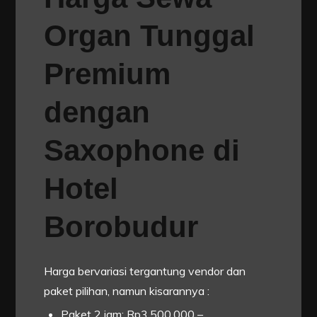
Organ Tunggal
Premium
dengan
Saxophone di
Hotel
Borobudur
Harga bervariasi tergantung vendor dan
paket pilihan, namun kisarannya :
Paket 2 jam: Rp3.500.000 –