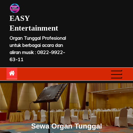
Skip
to
EASY
content
Entertainment
Organ Tunggal Profesional
untuk berbagai acara dan
aliran musik : 0822-9922-
63-11
Sewa Organ Tunggal