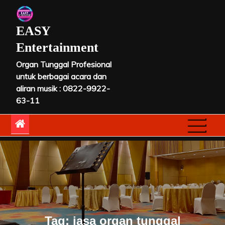
Skip
to
EASY
content
Entertainment
Organ Tunggal Profesional
untuk berbagai acara dan
aliran musik : 0822-9922-
63-11
Tag:
jasa organ tunggal