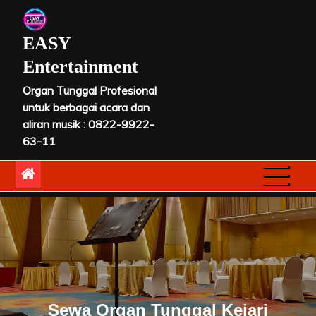
Skip
to
EASY
content
Entertainment
Organ Tunggal Profesional
untuk berbagai acara dan
aliran musik : 0822-9922-
63-11
Sewa Organ Tunggal Kejari