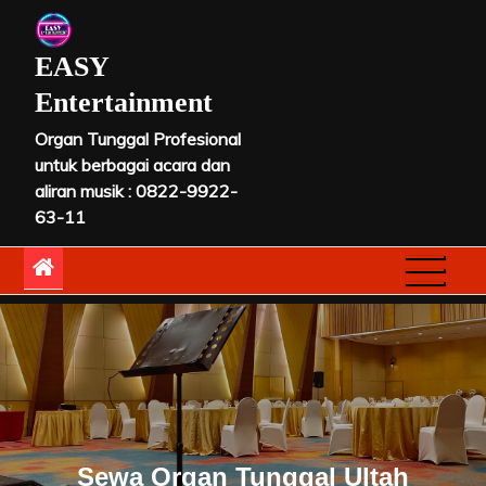
Skip
to
EASY
content
Entertainment
Organ Tunggal Profesional
untuk berbagai acara dan
aliran musik : 0822-9922-
63-11
Sewa Organ Tunggal Ultah