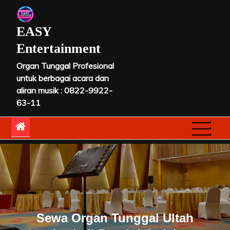
Skip
to
EASY
content
Entertainment
Organ Tunggal Profesional
untuk berbagai acara dan
aliran musik : 0822-9922-
63-11
Sewa Organ Tunggal Ultah