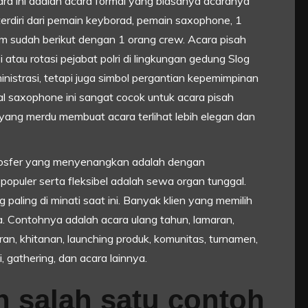
ra ini adalah acara formal yang biasanya acaranya
erdiri dari pemain keyborad, pemain saxophone, 1
m sudah berikut dengan 1 orang crew. Acara pisah
atau rotasi pejabat polri di lingkungan gedung Slog
inistrasi, tetapi juga simbol pergantian kepemimpinan
l saxophone ini sangat cocok untuk acara pisah
yang merdu membuat acara terlihat lebih elegan dan
tmosfer yang menyenangkan adalah dengan
g populer serta fleksibel adalah sewa organ tunggal.
paling di minati saat ini. Banyak klien yang memilih
. Contohnya adalah acara ulang tahun, lamaran,
ran, khitanan, launching produk, komunitas, turnamen,
i, gathering, dan acara lainnya.
ah salah satu contoh