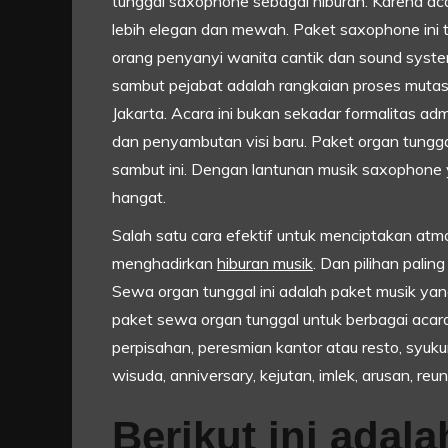
tunggal saxophone sebagai hiburan. Karena aca
lebih elegan dan mewah. Paket saxophone ini t
orang penyanyi wanita cantik dan sound syste
sambut pejabat adalah rangkaian proses mutasi 
Jakarta. Acara ini bukan sekadar formalitas adm
dan penyambutan visi baru. Paket organ tungga
sambut ini. Dengan lantunan musik saxophone 
hangat.
Salah satu cara efektif untuk menciptakan a
menghadirkan
hiburan musik
. Dan pilihan palin
Sewa organ tunggal ini adalah paket musik yang 
paket sewa organ tunggal untuk berbagai acara
perpisahan, peresmian kantor atau resto, syuku
wisuda, anniversary, kejutan, imlek, arusan, reun
Berikut ini adal