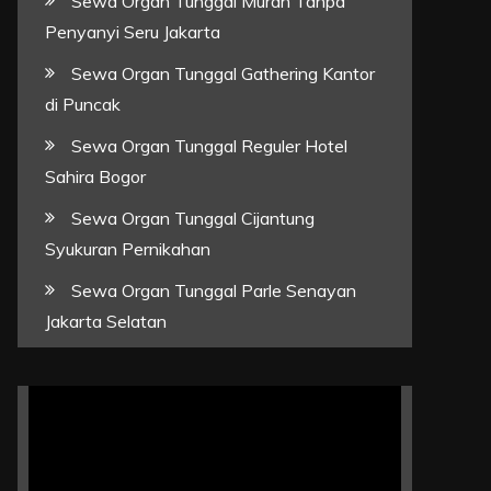
Sewa Organ Tunggal Murah Tanpa
Penyanyi Seru Jakarta
Sewa Organ Tunggal Gathering Kantor
di Puncak
Sewa Organ Tunggal Reguler Hotel
Sahira Bogor
Sewa Organ Tunggal Cijantung
Syukuran Pernikahan
Sewa Organ Tunggal Parle Senayan
Jakarta Selatan