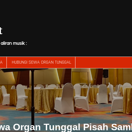
t
liran musik :
RA
HUBUNGI SEWA ORGAN TUNGGAL
wa Organ Tunggal Pisah Sam