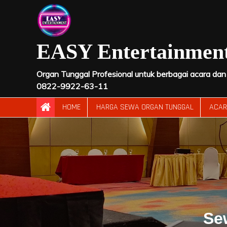
Skip
to
content
EASY Entertainmen
Organ Tunggal Profesional untuk berbagai acara dan a
0822-9922-63-11
HOME
HARGA SEWA ORGAN TUNGGAL
ACA
Se