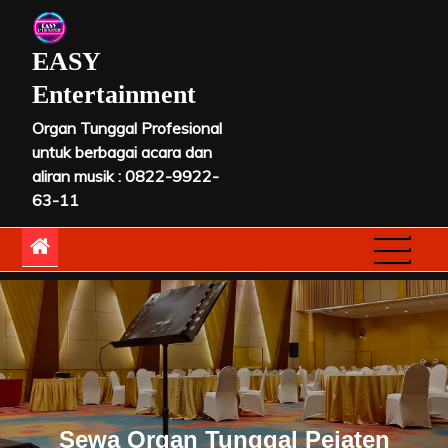
Skip
to
EASY
content
Entertainment
Organ Tunggal Profesional
untuk berbagai acara dan
aliran musik : 0822-9922-
63-11
Sewa Organ Tunggal Pejaten