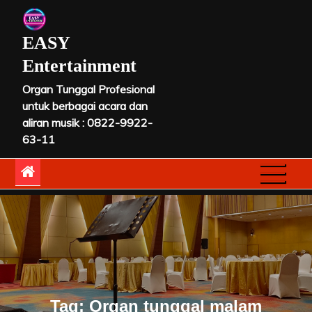
Skip
to
EASY
content
Entertainment
Organ Tunggal Profesional
untuk berbagai acara dan
aliran musik : 0822-9922-
63-11
Tag:
Organ tunggal malam