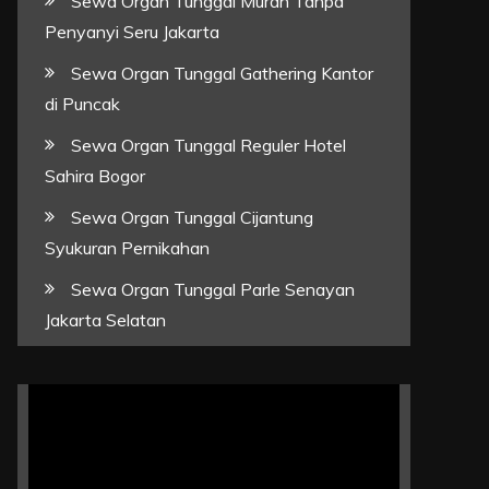
Sewa Organ Tunggal Murah Tanpa
Penyanyi Seru Jakarta
Sewa Organ Tunggal Gathering Kantor
di Puncak
Sewa Organ Tunggal Reguler Hotel
Sahira Bogor
Sewa Organ Tunggal Cijantung
Syukuran Pernikahan
Sewa Organ Tunggal Parle Senayan
Jakarta Selatan