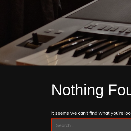
Nothing Fo
It seems we can’t find what you’re loo
Search
for: