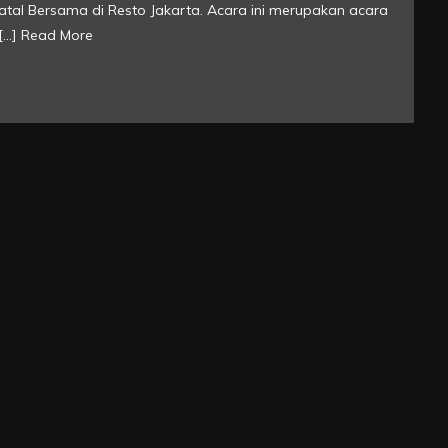
atal Bersama di Resto Jakarta. Acara ini merupakan acara
[…]
Read More