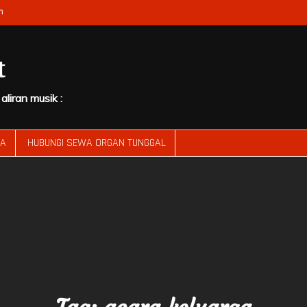
m
t
liran musik :
RA
HUBUNGI SEWA ORGAN TUNGGAL