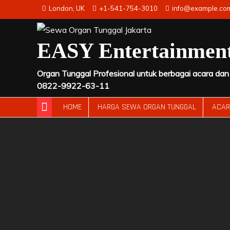
Skip
London, UK
+1-541-754-3010
info@example.co
to
content
EASY Entertainmen
Organ Tunggal Profesional untuk berbagai acara dan a
0822-9922-63-11
HOME
HARGA SEWA ORGAN TUNGGAL
ACA