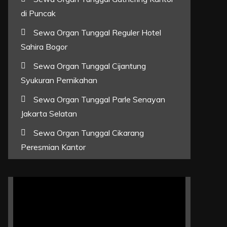
di Puncak
Sewa Organ Tunggal Reguler Hotel
Sahira Bogor
Sewa Organ Tunggal Cijantung
Syukuran Pernikahan
Sewa Organ Tunggal Parle Senayan
Jakarta Selatan
Sewa Organ Tunggal Cikarang
Peresmian Kantor