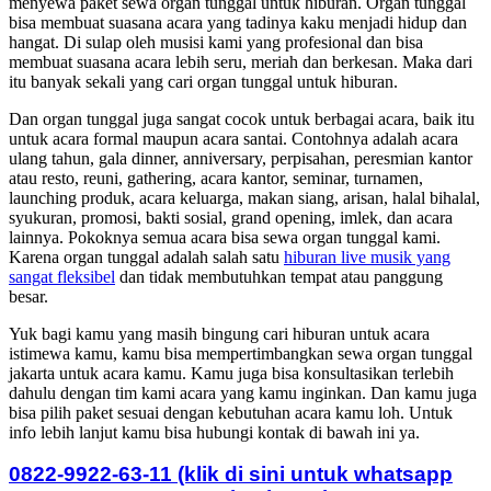
menyewa paket sewa organ tunggal untuk hiburan. Organ tunggal
bisa membuat suasana acara yang tadinya kaku menjadi hidup dan
hangat. Di sulap oleh musisi kami yang profesional dan bisa
membuat suasana acara lebih seru, meriah dan berkesan. Maka dari
itu banyak sekali yang cari organ tunggal untuk hiburan.
Dan organ tunggal juga sangat cocok untuk berbagai acara, baik itu
untuk acara formal maupun acara santai. Contohnya adalah acara
ulang tahun, gala dinner, anniversary, perpisahan, peresmian kantor
atau resto, reuni, gathering, acara kantor, seminar, turnamen,
launching produk, acara keluarga, makan siang, arisan, halal bihalal,
syukuran, promosi, bakti sosial, grand opening, imlek, dan acara
lainnya. Pokoknya semua acara bisa sewa organ tunggal kami.
Karena organ tunggal adalah salah satu
hiburan live musik yang
sangat fleksibel
dan tidak membutuhkan tempat atau panggung
besar.
Yuk bagi kamu yang masih bingung cari hiburan untuk acara
istimewa kamu, kamu bisa mempertimbangkan sewa organ tunggal
jakarta untuk acara kamu. Kamu juga bisa konsultasikan terlebih
dahulu dengan tim kami acara yang kamu inginkan. Dan kamu juga
bisa pilih paket sesuai dengan kebutuhan acara kamu loh. Untuk
info lebih lanjut kamu bisa hubungi kontak di bawah ini ya.
0822-9922-63-11 (klik di sini untuk whatsapp