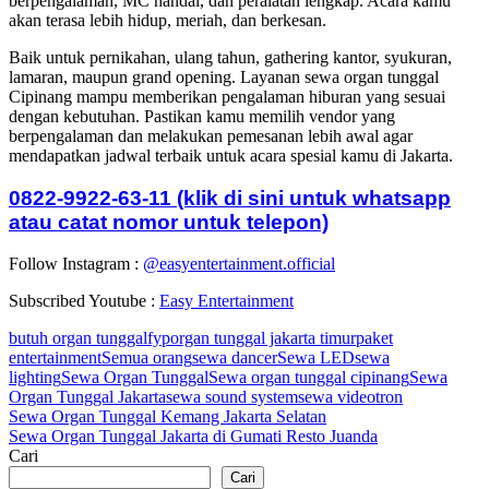
berpengalaman, MC handal, dan peralatan lengkap. Acara kamu
akan terasa lebih hidup, meriah, dan berkesan.
Baik untuk pernikahan, ulang tahun, gathering kantor, syukuran,
lamaran, maupun grand opening. Layanan sewa organ tunggal
Cipinang mampu memberikan pengalaman hiburan yang sesuai
dengan kebutuhan. Pastikan kamu memilih vendor yang
berpengalaman dan melakukan pemesanan lebih awal agar
mendapatkan jadwal terbaik untuk acara spesial kamu di Jakarta.
0822-9922-63-11 (klik di sini untuk whatsapp
atau catat nomor untuk telepon)
Follow Instagram :
@easyentertainment.official
Subscribed Youtube :
Easy Entertainment
butuh organ tunggal
fyp
organ tunggal jakarta timur
paket
entertainment
Semua orang
sewa dancer
Sewa LED
sewa
lighting
Sewa Organ Tunggal
Sewa organ tunggal cipinang
Sewa
Organ Tunggal Jakarta
sewa sound system
sewa videotron
Navigasi
Sewa Organ Tunggal Kemang Jakarta Selatan
Sewa Organ Tunggal Jakarta di Gumati Resto Juanda
pos
Cari
Cari