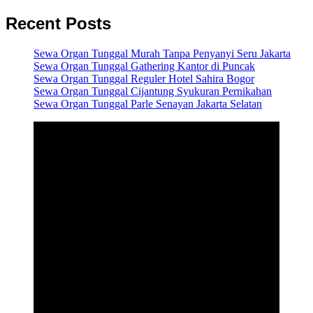
Recent Posts
Sewa Organ Tunggal Murah Tanpa Penyanyi Seru Jakarta
Sewa Organ Tunggal Gathering Kantor di Puncak
Sewa Organ Tunggal Reguler Hotel Sahira Bogor
Sewa Organ Tunggal Cijantung Syukuran Pernikahan
Sewa Organ Tunggal Parle Senayan Jakarta Selatan