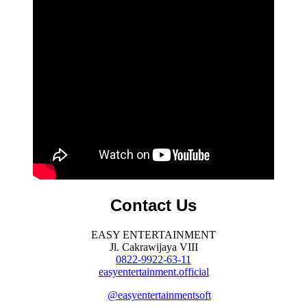
Contact Us
EASY ENTERTAINMENT
Jl. Cakrawijaya VIII
0822-9922-63-11
easyentertainment.official
@easyentertainmentsoft